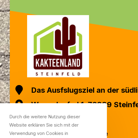
Das Ausfslugsziel an der südl
Wengelspfad 1, 76889 Steinf
Durch die weitere Nutzung dieser
+49 (0) 6340 1299
Website erklären Sie sich mit der
info@kakteenland.de
Verwendung von Cookies in